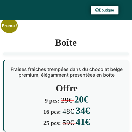
Boutique
Promo !
Boîte
Fraises fraîches trempées dans du chocolat belge
premium, élégamment présentées en boîte
Offre
20€
29€
9 pcs:
34€
48€
16 pcs:
41€
59€
25 pcs: