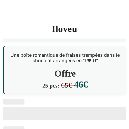
Iloveu
Une boîte romantique de fraises trempées dans le
chocolat arrangées en “I ❤️ U”
Offre
46€
65€
25 pcs: